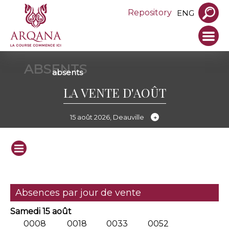
Repository
ENG
ABSENTS
absents
LA VENTE D'AOÛT
15 août 2026, Deauville
Absences par jour de vente
Samedi 15 août
0008
0018
0033
0052