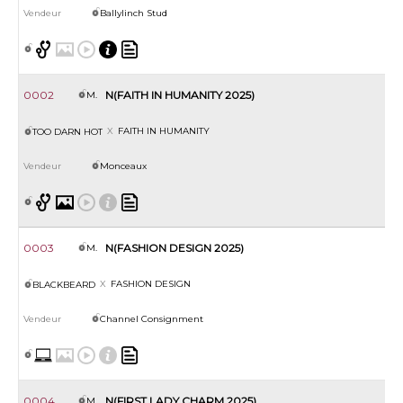
Ballylinch Stud
0002
N(FAITH IN HUMANITY 2025)
M.
FAITH IN HUMANITY
TOO DARN HOT
Monceaux
0003
N(FASHION DESIGN 2025)
M.
FASHION DESIGN
BLACKBEARD
Channel Consignment
0004
N(FIRST LADY CHARM 2025)
M.