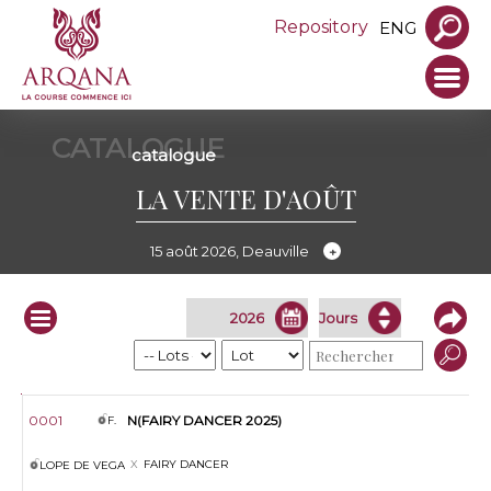
Repository
ENG
CATALOGUE
catalogue
LA VENTE D'AOÛT
15 août 2026, Deauville
Infos
Lot
S.
Nom
Père
Mère
Vendeur
0001
N(FAIRY DANCER 2025)
F.
FAIRY DANCER
LOPE DE VEGA