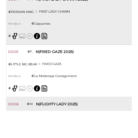
FIRST LADY CHARM
PERSIAN KING
Capucines
0005
N(FIXED GAZE 2025)
F.
FIXED GAZE
LITTLE BIG BEAR
La Motteraye Consignment
0006
N(FLIGHTY LADY 2025)
M.
FLIGHTY LADY
NEW BAY
Cadran