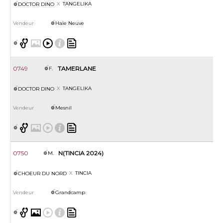
TANGELIKA
DOCTOR DINO
Haie Neuve
0749
TAMERLANE
F.
TANGELIKA
DOCTOR DINO
Mesnil
0750
N(TINCIA 2024)
M.
TINCIA
CHOEUR DU NORD
Grandcamp