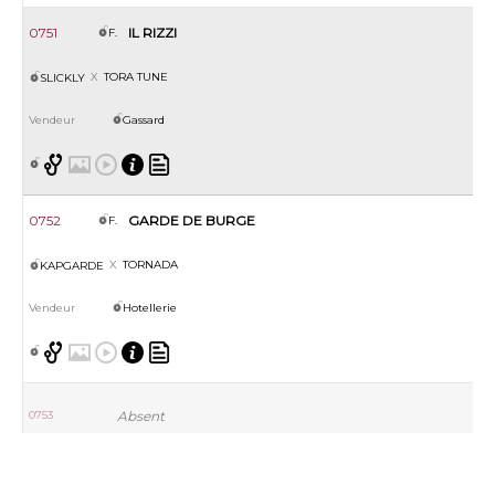
0751
IL RIZZI
F.
TORA TUNE
SLICKLY
Gassard
0752
GARDE DE BURGE
F.
TORNADA
KAPGARDE
Hotellerie
0753
Absent
0754
N(TOURTOUR 2024)
M.