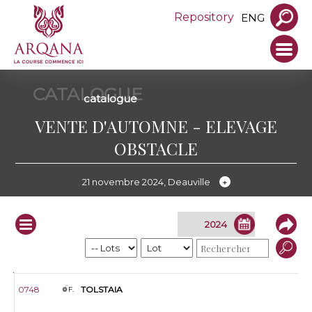
Repository
ENG
CATALOGUE
catalogue
VENTE D'AUTOMNE - ELEVAGE
OBSTACLE
21 novembre 2024, Deauville
Infos
Lot
S.
Prod.
Nom
Père
Mère
Pleine de
Vendeur
0748
TOLSTAIA
F.