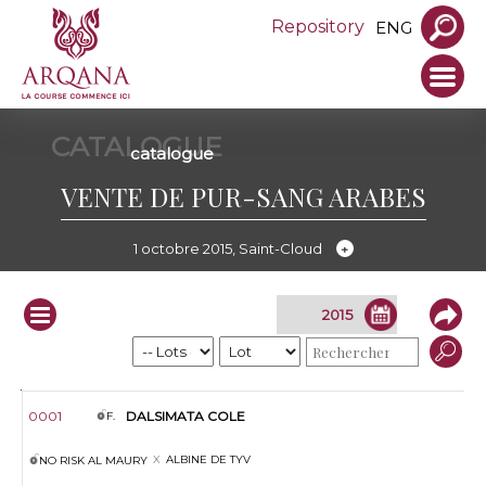
Repository
ENG
CATALOGUE
catalogue
VENTE DE PUR-SANG ARABES
1 octobre 2015, Saint-Cloud
Infos
Lot
S.
Prod.
Nom
Père
Mère
Pleine de
Vendeur
0001
DALSIMATA COLE
F.
ALBINE DE TYV
NO RISK AL MAURY