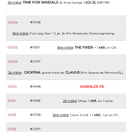
3e mère
TIME FOR SANDALS
(Gr.2)
:
: 3e King George S.
, £587,780.
0004
07/08
1ère mère
: First Lady Star: + 2 pl., 3e Prix Perplexité, ParisLongchamp.
0005
1ère mère
THE FIXER
vict.
03/07
:
: + 1
en GB.
0009
27/07
2e mère
GIOFFRA
CLAVUS
L.
:
, grand-mère de
(Prix Jacques de Bremond
).
0010
ASSIMILEE FR.
04/08
0011
2e mère
vict.
03/08
: Dihya: 1
en 1 sortie.
0013
1ère mère
vict.
07/08
: Claim A Gift: + 1
, 1 pl. en ITY.
0015
22/07