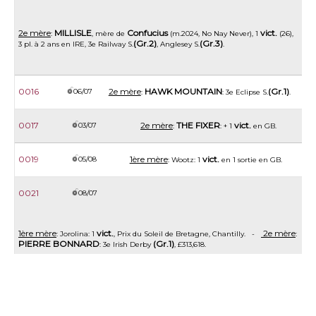
2e mère
MILLISLE
Confucius
vict.
:
, mère de
(m.2024, No Nay Never), 1
(26),
(Gr.2)
(Gr.3)
3 pl. à 2 ans en IRE, 3e Railway S.
, Anglesey S.
.
0016
2e mère
HAWK MOUNTAIN
(Gr.1)
06/07
:
: 3e Eclipse S.
.
0017
2e mère
THE FIXER
vict.
03/07
:
: + 1
en GB.
0019
1ère mère
vict.
05/08
: Wootz: 1
en 1 sortie en GB.
0021
08/07
1ère mère
vict.
2e mère
: Jorolina: 1
, Prix du Soleil de Bretagne, Chantilly. -
:
PIERRE BONNARD
(Gr.1)
: 3e Irish Derby
, £313,618.
0023
06/07