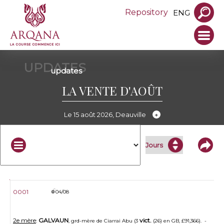
Repository
ENG
UPDATES
updates
LA VENTE D'AOÛT
Le 15 août 2026, Deauville
N°
Date
Update
0001
04/08
2e mère
GALVAUN
vict.
:
, grd-mère de Ciarrai Abu (3
(26) en GB, £91,366). -