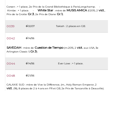
Corsen : + 1 place, 2e Prix de la Grand Bibliothèque à ParisLongchamp. -
White Star
MUSIS AMICA
vict.
Kimbe : + 1 place. -
: mère de
(f.2015, 2
,
Gr.3
Gr.1
Prix de la Grotte
, 2e Prix de Diane
).
0039
02/07
Takiah : 2 places en GB.
0042
14/06
SAYEDAH
Cuestion de Tiempo
vict.
: mère de
(m.2015, 2
aux USA, 3e
Gr.3
Arlington Classic S.
).
0044
14/06
Ever Love : + 1 place.
0048
21/06
GALAXIE SUD : mère de Vive la Différence, (m., Holy Roman Emperor, 2
vict.
(18), 8 places de 2 à 4 ans en FR et GB, 2e Prix de Tancarville à Deauville).
Out of Town
(L.)
-
: 2e Derby du Languedoc
.
0051
14/06
Regina Pacis : + 1 place.