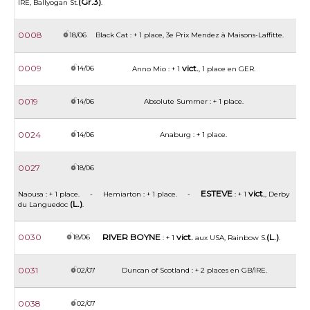
(Gr.3)
IRE, Ballyogan St.
.
0008
18/06
Black Cat : + 1 place, 3e Prix Mendez à Maisons-Laffitte.
0009
vict.
14/06
Anno Mio : + 1
, 1 place en GER.
0019
14/06
Absolute Summer : + 1 place.
0024
14/06
Anaburg : + 1 place.
0027
18/06
ESTEVE
vict.
Naousa : + 1 place. - Hemiarton : + 1 place. -
: + 1
, Derby
(L.)
du Languedoc
.
0030
RIVER BOYNE
vict.
(L.)
18/06
: + 1
aux USA, Rainbow S.
.
0031
02/07
Duncan of Scotland : + 2 places en GB/IRE.
0038
02/07