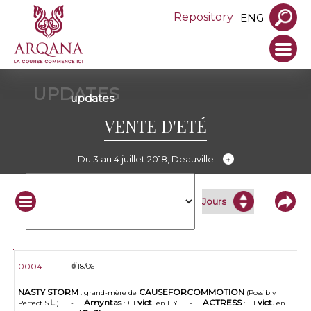
Repository
ENG
UPDATES
updates
VENTE D'ETÉ
Du 3 au 4 juillet 2018, Deauville
N°
Date
Update
0004
18/06
NASTY STORM
CAUSEFORCOMMOTION
: grand-mère de
(Possibly
L.
Amyntas
vict.
ACTRESS
vict.
Perfect S.
). -
: + 1
en ITY. -
: + 1
en