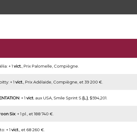
lia: + 1
vict.
, Prix Palomelle, Compiègne.
bitty: + 1
vict.
, Prix Adélaïde, Compiègne, et 39 200 €.
ENTATION
: + 1
vict.
aux USA, Smile Sprint S.
(L.)
, $594,201.
oon Six
: + 1 pl., et 188 740 €.
to: + 1
vict.
, et 68 260 €.