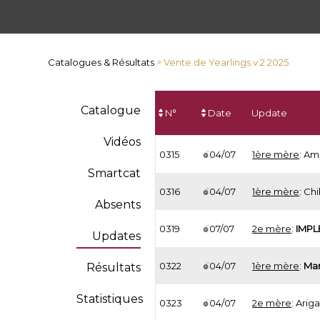
Catalogues & Résultats
> Vente de Yearlings v.2 2025
Catalogue
N°
Date
Update
Vidéos
0315
04/07
1ère mère
: Amé
Smartcat
0316
04/07
1ère mère
: Chi
Absents
0319
07/07
2e mère
:
IMPL
Updates
0322
04/07
1ère mère
:
Mar
Résultats
Statistiques
0323
04/07
2e mère
: Ariga