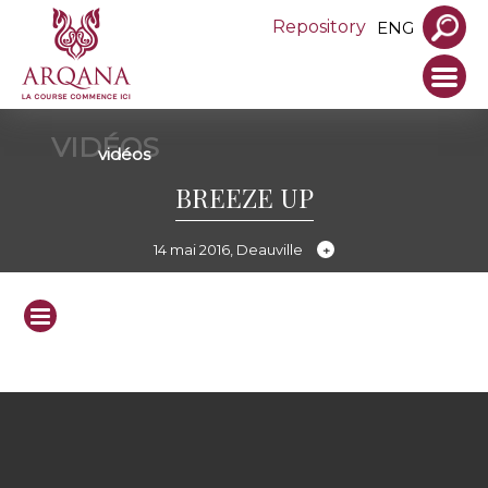
Repository
ENG
VIDÉOS
vidéos
BREEZE UP
14 mai 2016, Deauville