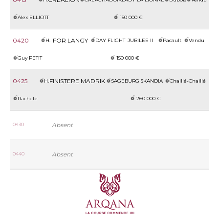
Alex ELLIOTT
150 000 €
0420
FOR LANGY
H.
DAY FLIGHT
JUBILEE II
Pacault
Vendu
Guy PETIT
150 000 €
0425
FINISTERE MADRIK
H.
SAGEBURG
SKANDIA
Chaillé-Chaillé
Racheté
260 000 €
0430
Absent
0440
Absent