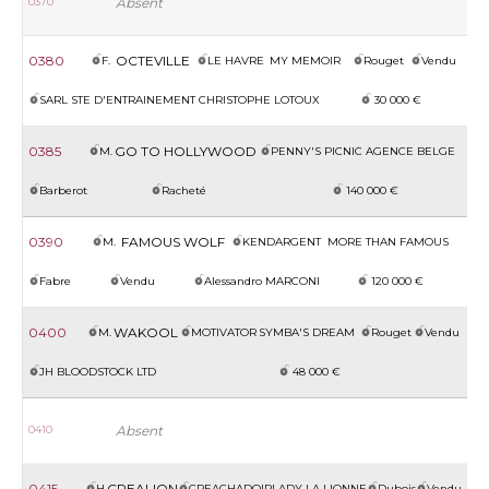
0370
Absent
0380
OCTEVILLE
F.
LE HAVRE
MY MEMOIR
Rouget
Vendu
SARL STE D'ENTRAINEMENT CHRISTOPHE LOTOUX
30 000 €
0385
GO TO HOLLYWOOD
M.
PENNY'S PICNIC
AGENCE BELGE
Barberot
Racheté
140 000 €
0390
FAMOUS WOLF
M.
KENDARGENT
MORE THAN FAMOUS
Fabre
Vendu
Alessandro MARCONI
120 000 €
0400
WAKOOL
M.
MOTIVATOR
SYMBA'S DREAM
Rouget
Vendu
JH BLOODSTOCK LTD
48 000 €
0410
Absent
0415
CREALION
H.
CREACHADOIR
LADY LA LIONNE
Dubois
Vendu