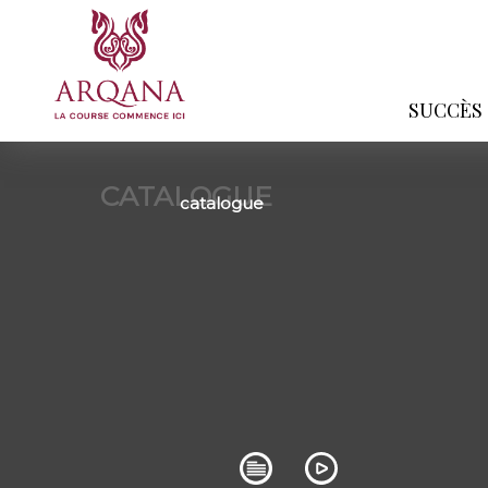
SUCCÈS
CATALOGUE
catalogue