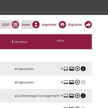
Imprimer
Exporter
Infos
Vendeur
Capucines
Capucines
La Motteraye Consignment