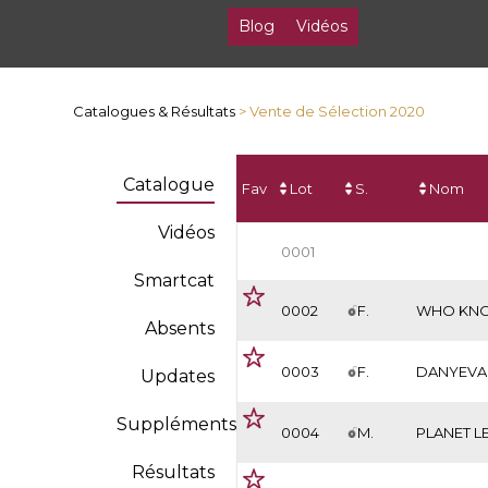
Blog
Vidéos
Catalogues & Résultats
> Vente de Sélection 2020
Catalogue
Fav
Lot
S.
Nom
Vidéos
0001
Smartcat
0002
F.
WHO KN
Absents
0003
F.
DANYEVA
Updates
Suppléments
0004
M.
PLANET L
Résultats