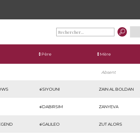
Père
Mère
Absent
OWS
SIYOUNI
ZAIN AL BOLDAN
DABIRSIM
ZANYEVA
EGEND
GALILEO
ZUT ALORS