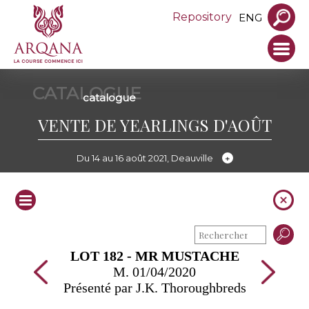
Repository
ENG
CATALOGUE
catalogue
VENTE DE YEARLINGS D'AOÛT
Du 14 au 16 août 2021, Deauville
LOT 182 - MR MUSTACHE
M. 01/04/2020
Présenté par J.K. Thoroughbreds