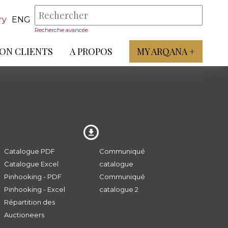
ry
ENG
Recherche avancée
ON CLIENTS
A PROPOS
MY ARQANA +
Catalogue PDF
Communiqué
Catalogue Excel
catalogue
Pinhooking - PDF
Communiqué
Pinhooking - Excel
catalogue 2
Répartition des
Auctioneers