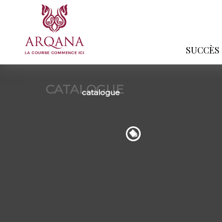
SUCCÈS
CATALOGUE
catalogue