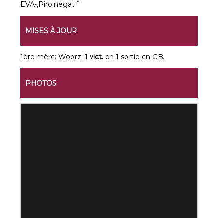
EVA-,Piro négatif
MISES À JOUR
1ère mère
: Wootz: 1
vict.
en 1 sortie en GB.
PHOTOS