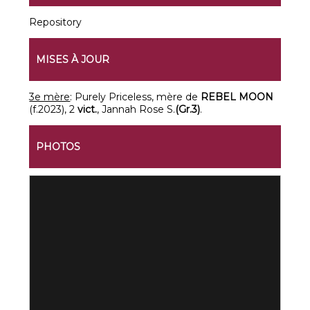
Repository
MISES À JOUR
3e mère
: Purely Priceless, mère de
REBEL MOON
(f.2023), 2
vict.
, Jannah Rose S.
(Gr.3)
.
PHOTOS