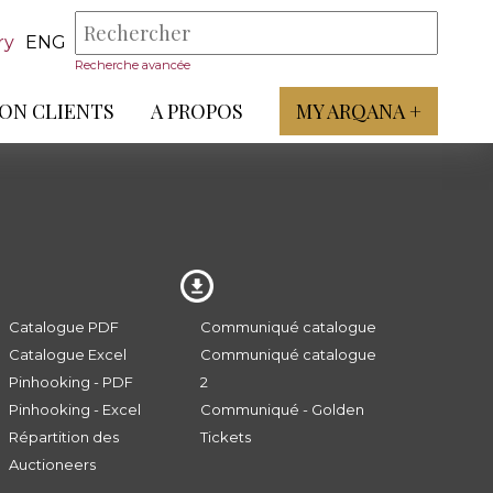
ry
ENG
Recherche avancée
ON CLIENTS
A PROPOS
MY ARQANA +
Catalogue PDF
Communiqué catalogue
Catalogue Excel
Communiqué catalogue
Pinhooking - PDF
2
Pinhooking - Excel
Communiqué - Golden
Répartition des
Tickets
Auctioneers