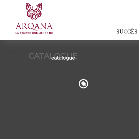
SUCCÈS
CATALOGUE
catalogue