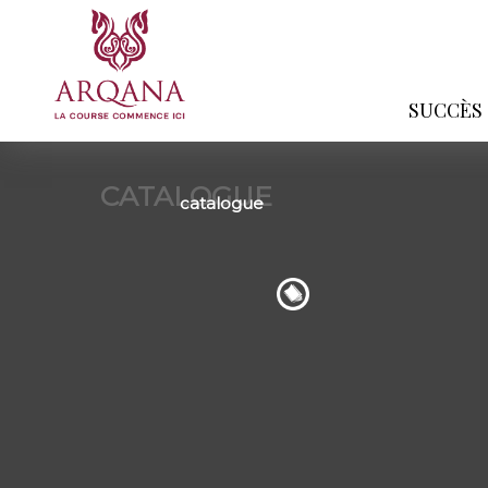
SUCCÈS
CATALOGUE
catalogue