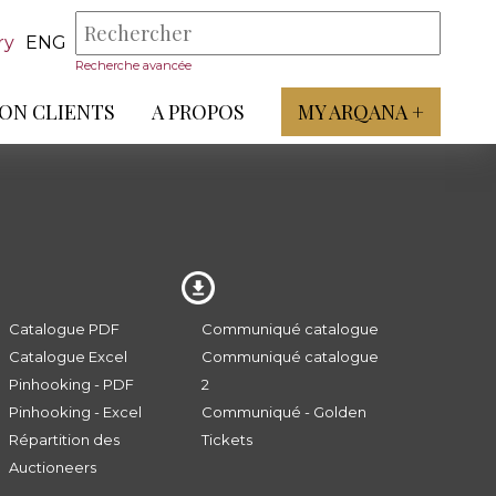
ry
ENG
Recherche avancée
ON CLIENTS
A PROPOS
MY ARQANA +
Catalogue PDF
Communiqué catalogue
Catalogue Excel
Communiqué catalogue
Pinhooking - PDF
2
Pinhooking - Excel
Communiqué - Golden
Répartition des
Tickets
Auctioneers