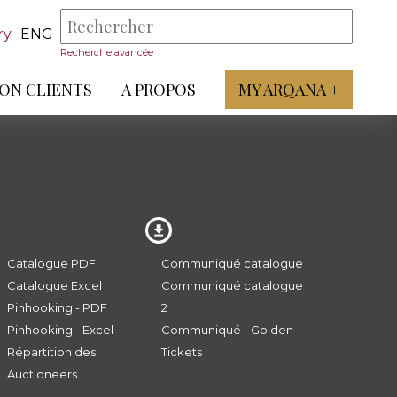
ry
ENG
Recherche avancée
ON CLIENTS
A PROPOS
MY ARQANA +
Catalogue PDF
Communiqué catalogue
Catalogue Excel
Communiqué catalogue
Pinhooking - PDF
2
Pinhooking - Excel
Communiqué - Golden
Répartition des
Tickets
Auctioneers