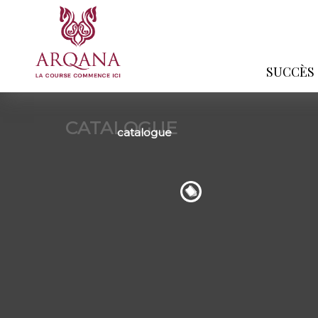
SUCCÈS
CATALOGUE
catalogue