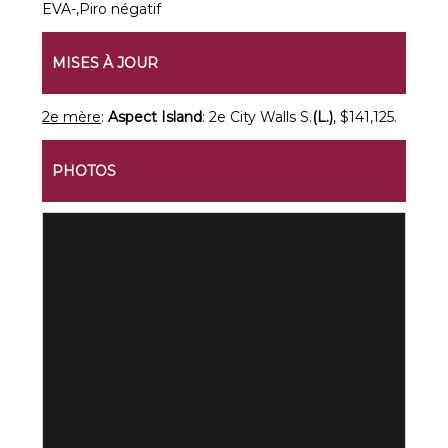
EVA-,Piro négatif
MISES À JOUR
2e mère
:
Aspect Island
: 2e City Walls S.
(L.)
, $141,125.
PHOTOS