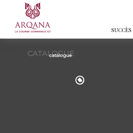
SUCCÈS
CATALOGUE
catalogue