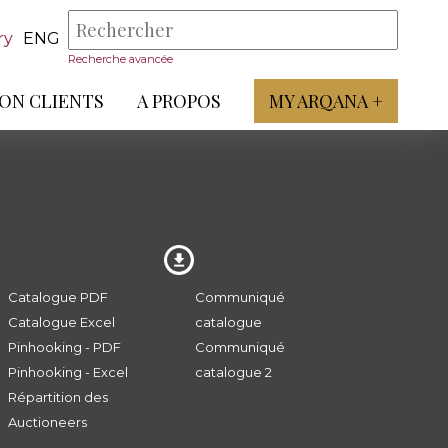
ry
ENG
Recherche avancée
ON CLIENTS
A PROPOS
MY ARQANA +
Catalogue PDF
Communiqué
Catalogue Excel
catalogue
Pinhooking - PDF
Communiqué
Pinhooking - Excel
catalogue 2
Répartition des
Auctioneers