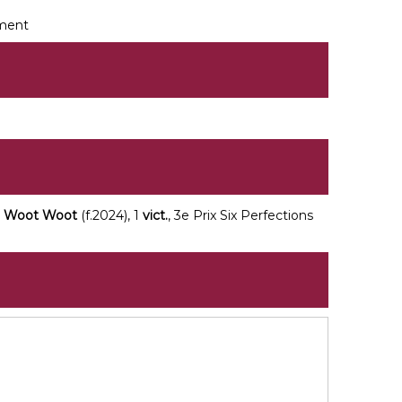
ment
e
Woot Woot
(f.2024), 1
vict.
, 3e Prix Six Perfections