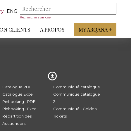
ry
ENG
Recherche avancée
ON CLIENTS
A PROPOS
MY ARQANA +
Catalogue PDF
Communiqué catalogue
Catalogue Excel
Communiqué catalogue
Pinhooking - PDF
2
Pinhooking - Excel
Communiqué - Golden
Répartition des
Tickets
Auctioneers