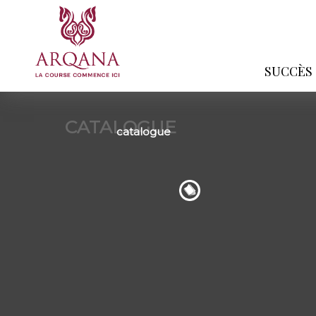
SUCCÈS
CATALOGUE
catalogue