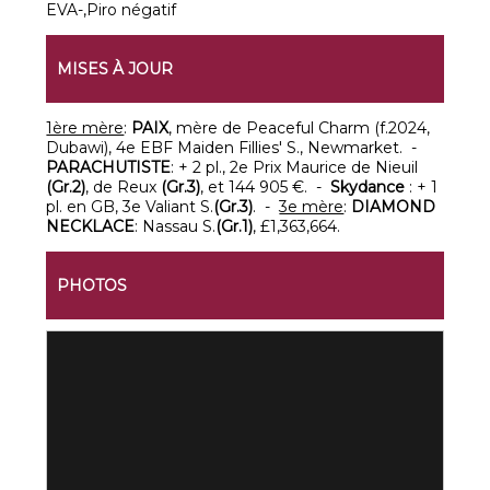
EVA-,Piro négatif
MISES À JOUR
1ère mère
:
PAIX
, mère de Peaceful Charm (f.2024,
Dubawi), 4e EBF Maiden Fillies' S., Newmarket. -
PARACHUTISTE
: + 2 pl., 2e Prix Maurice de Nieuil
(Gr.2)
, de Reux
(Gr.3)
, et 144 905 €. -
Skydance
: + 1
pl. en GB, 3e Valiant S.
(Gr.3)
. -
3e mère
:
DIAMOND
NECKLACE
: Nassau S.
(Gr.1)
, £1,363,664.
PHOTOS