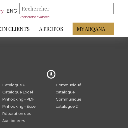
ry
ENG
Recherche avancée
ON CLIENTS
A PROPOS
MY ARQANA +
Catalogue PDF
Communiqué
Catalogue Excel
catalogue
Pinhooking - PDF
Communiqué
Pinhooking - Excel
catalogue 2
Répartition des
Auctioneers