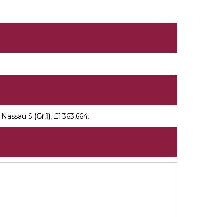
: Nassau S.
(Gr.1)
, £1,363,664.