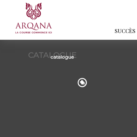
SUCCÈS
CATALOGUE
catalogue