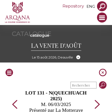
Repository
ENG
CATALOGUE
catalogue
LA VENTE D'AOÛT
Le 15 août 2026, Deauville
LOT 131 - N(QUECHUACH
2025)
M. 06/03/2025
Présenté par La Motteraye