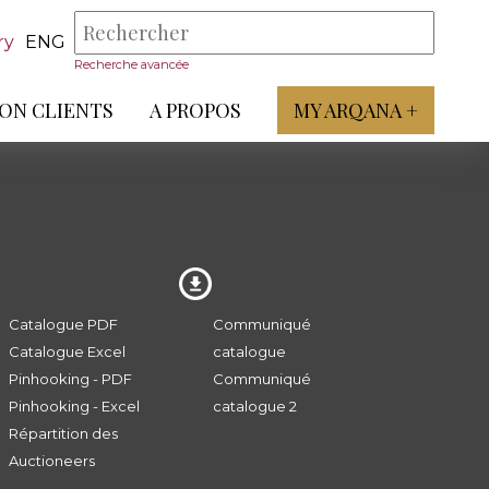
ry
ENG
Recherche avancée
ON CLIENTS
A PROPOS
MY ARQANA +
Catalogue PDF
Communiqué
Catalogue Excel
catalogue
Pinhooking - PDF
Communiqué
Pinhooking - Excel
catalogue 2
Répartition des
Auctioneers