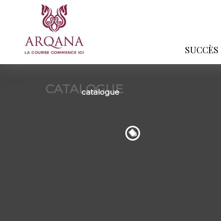
SUCCÈS
CATALOGUE
catalogue