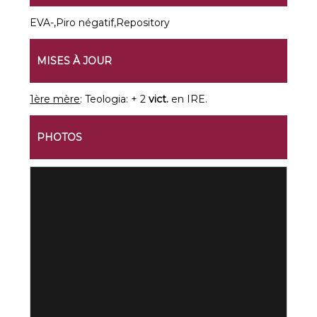
EVA-,Piro négatif,Repository
MISES À JOUR
1ère mère
: Teologia: + 2
vict.
en IRE.
PHOTOS