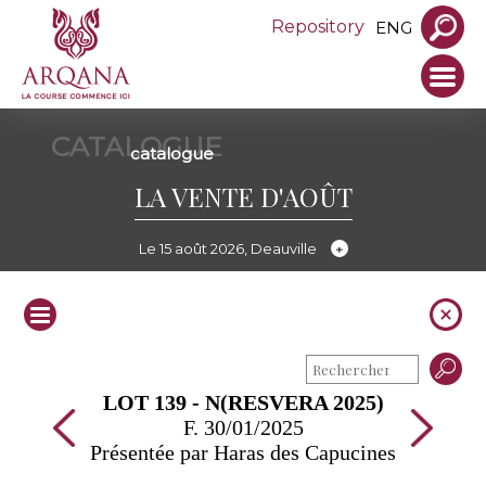
Repository
ENG
CATALOGUE
catalogue
LA VENTE D'AOÛT
Le 15 août 2026, Deauville
LOT 139 - N(RESVERA 2025)
F. 30/01/2025
Présentée par Haras des Capucines