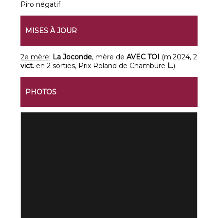
Piro négatif
MISES À JOUR
2e mère
:
La Joconde
, mère de
AVEC TOI
(m.2024, 2
vict.
en 2 sorties, Prix Roland de Chambure
L.
).
PHOTOS