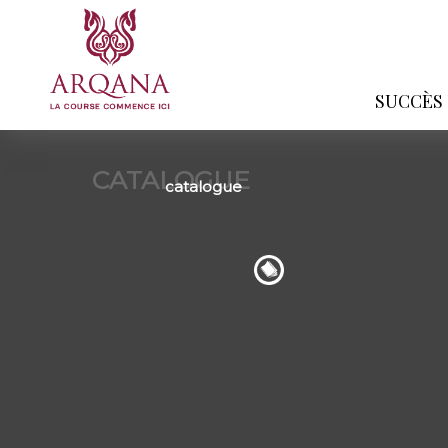
SUCCÈS
CATALOGUE
catalogue