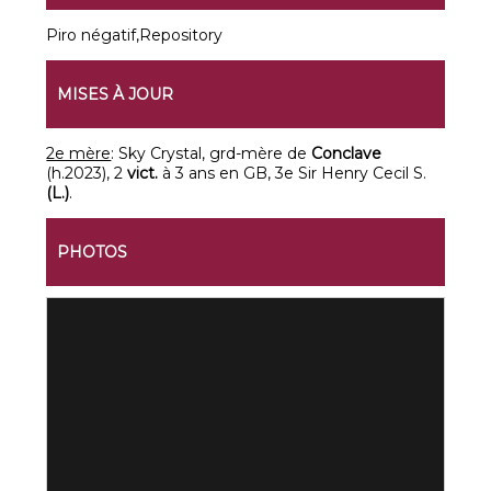
Piro négatif,Repository
MISES À JOUR
2e mère
: Sky Crystal, grd-mère de
Conclave
(h.2023), 2
vict.
à 3 ans en GB, 3e Sir Henry Cecil S.
(L.)
.
PHOTOS