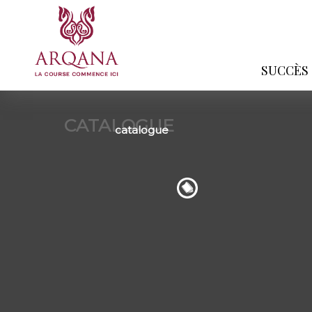
SUCCÈS
CATALOGUE
catalogue