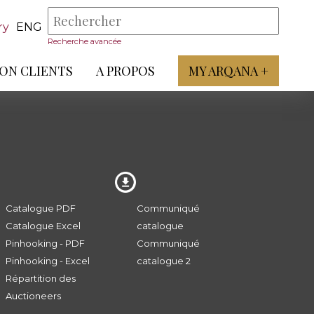
ry
ENG
Recherche avancée
ON CLIENTS
A PROPOS
MY ARQANA +
Catalogue PDF
Communiqué
Catalogue Excel
catalogue
Pinhooking - PDF
Communiqué
Pinhooking - Excel
catalogue 2
Répartition des
Auctioneers