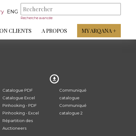
ry
ENG
Recherche avancée
ON CLIENTS
A PROPOS
MY ARQANA +
Catalogue PDF
Communiqué
Catalogue Excel
catalogue
Pinhooking - PDF
Communiqué
Pinhooking - Excel
catalogue 2
Répartition des
Auctioneers