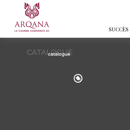
SUCCÈS
CATALOGUE
catalogue