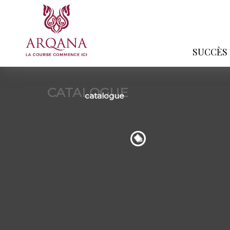
SUCCÈS
CATALOGUE
catalogue