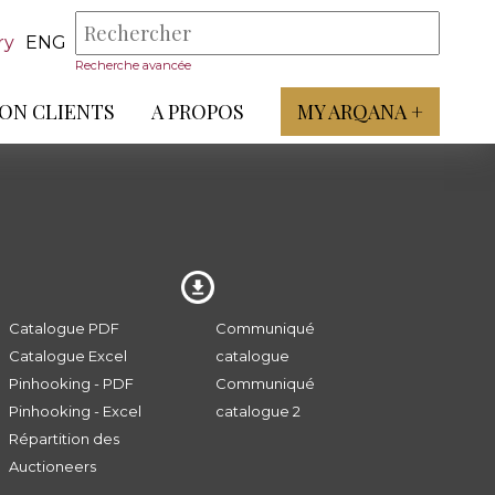
ry
ENG
Recherche avancée
ON CLIENTS
A PROPOS
MY ARQANA +
Catalogue PDF
Communiqué
Catalogue Excel
catalogue
Pinhooking - PDF
Communiqué
Pinhooking - Excel
catalogue 2
Répartition des
Auctioneers