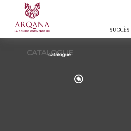
SUCCÈS
CATALOGUE
catalogue