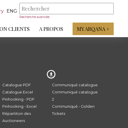
ry
ENG
Recherche avancée
ON CLIENTS
A PROPOS
MY ARQANA +
Catalogue PDF
Communiqué catalogue
Catalogue Excel
Communiqué catalogue
Pinhooking - PDF
2
Pinhooking - Excel
Communiqué - Golden
Répartition des
Tickets
Auctioneers