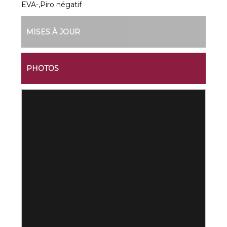
EVA-,Piro négatif
MISES À JOUR
PHOTOS