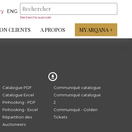
ry
ENG
Recherche avancée
ON CLIENTS
A PROPOS
MY ARQANA +
Catalogue PDF
Communiqué catalogue
Catalogue Excel
Communiqué catalogue
Pinhooking - PDF
2
Pinhooking - Excel
Communiqué - Golden
Répartition des
Tickets
Auctioneers