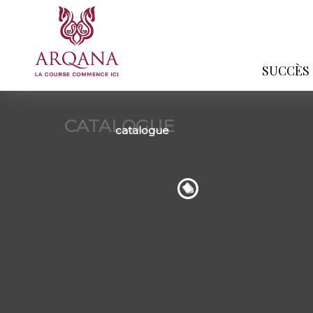
SUCCÈS
CATALOGUE
catalogue