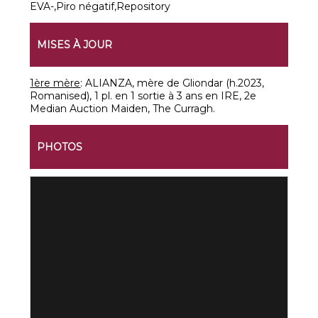
EVA-,Piro négatif,Repository
MISES À JOUR
1ère mère
: ALIANZA, mère de Gliondar (h.2023,
Romanised), 1 pl. en 1 sortie à 3 ans en IRE, 2e
Median Auction Maiden, The Curragh.
PHOTOS