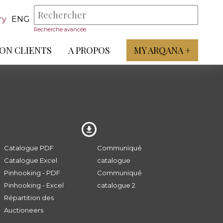
ry
ENG
Recherche avancée
ON CLIENTS
A PROPOS
MY ARQANA +
Catalogue PDF
Communiqué
Catalogue Excel
catalogue
Pinhooking - PDF
Communiqué
Pinhooking - Excel
catalogue 2
Répartition des
Auctioneers