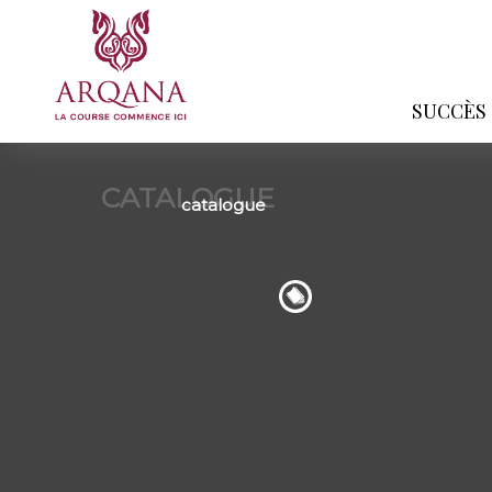
SUCCÈS
CATALOGUE
catalogue