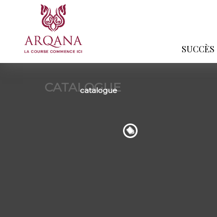
SUCCÈS
CATALOGUE
catalogue