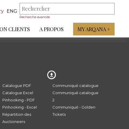
ry
ENG
Recherche avancée
ON CLIENTS
A PROPOS
MY ARQANA +
Catalogue PDF
Communiqué catalogue
Catalogue Excel
Communiqué catalogue
Pinhooking - PDF
2
Pinhooking - Excel
Communiqué - Golden
Répartition des
Tickets
Auctioneers