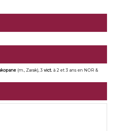
akopane
(m., Zarak), 3
vict.
à 2 et 3 ans en NOR &