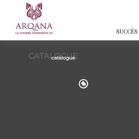
SUCCÈS
CATALOGUE
catalogue