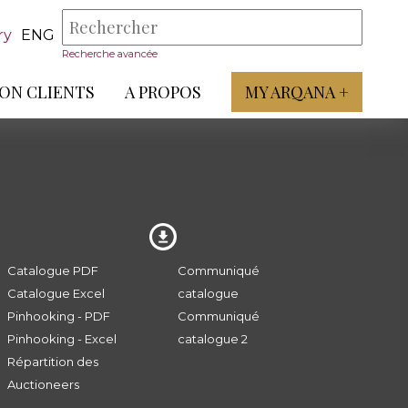
ry
ENG
Recherche avancée
ON CLIENTS
A PROPOS
MY ARQANA +
Catalogue PDF
Communiqué
Catalogue Excel
catalogue
Pinhooking - PDF
Communiqué
Pinhooking - Excel
catalogue 2
Répartition des
Auctioneers