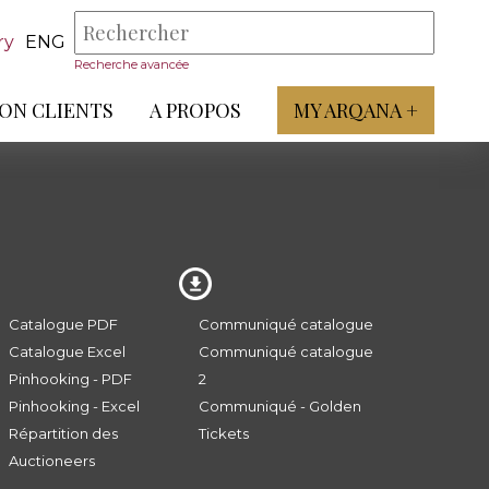
ry
ENG
Recherche avancée
ON CLIENTS
A PROPOS
MY ARQANA +
Catalogue PDF
Communiqué catalogue
Catalogue Excel
Communiqué catalogue
Pinhooking - PDF
2
Pinhooking - Excel
Communiqué - Golden
Répartition des
Tickets
Auctioneers