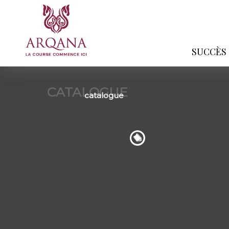
SUCCÈS
CATALOGUE
catalogue