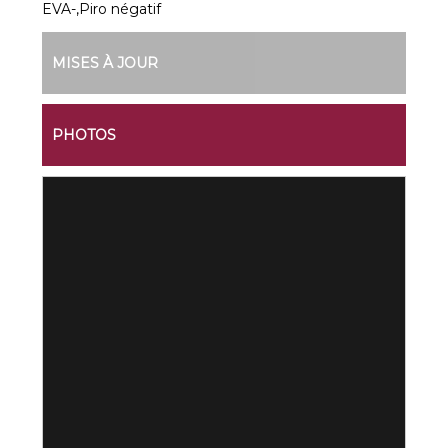
EVA-,Piro négatif
MISES À JOUR
PHOTOS