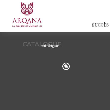
SUCCÈS
CATALOGUE
catalogue