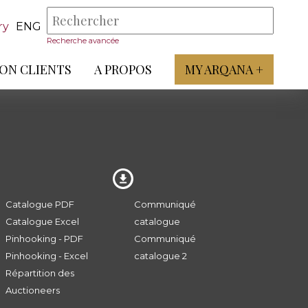
ry
ENG
Recherche avancée
ON CLIENTS
A PROPOS
MY ARQANA +
Catalogue PDF
Communiqué
Catalogue Excel
catalogue
Pinhooking - PDF
Communiqué
Pinhooking - Excel
catalogue 2
Répartition des
Auctioneers