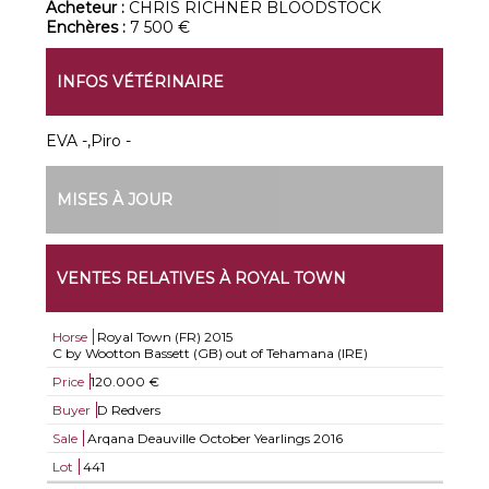
Acheteur :
CHRIS RICHNER BLOODSTOCK
Enchères :
7 500 €
INFOS VÉTÉRINAIRE
EVA -,Piro -
MISES À JOUR
VENTES RELATIVES À ROYAL TOWN
Horse
Royal Town (FR)
2015
C by Wootton Bassett (GB) out of Tehamana (IRE)
Price
120.000 €
Buyer
D Redvers
Sale
Arqana Deauville October Yearlings 2016
Lot
441