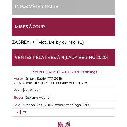
INFOS VÉTÉRINAIRE
MISES À JOUR
ZAGREY
: + 1
vict.
, Derby du Midi
(L.)
VENTES RELATIVES À N(LADY BERING 2020)
Sales of N(LADY BERING 2020)'s siblings
Horse
Smart Eagle (FR)
2018
G by Gleneagles (IRE) out of Lady Bering (GB)
Price
22.000 €
Buyer
Sevigne Agency
Sale
Arqana Deauville October Yearlings 2019
Lot
108