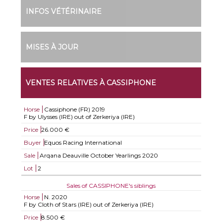
INFOS VÉTÉRINAIRE
MISES À JOUR
VENTES RELATIVES À CASSIPHONE
Horse
Cassiphone (FR)
2019
F by Ulysses (IRE) out of Zerkeriya (IRE)
Price
26.000 €
Buyer
Equos Racing International
Sale
Arqana Deauville October Yearlings 2020
Lot
2
Sales of CASSIPHONE's siblings
Horse
N.
2020
F by Cloth of Stars (IRE) out of Zerkeriya (IRE)
Price
8.500 €