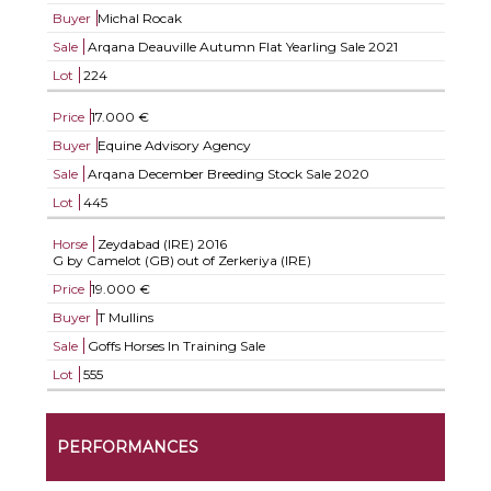
Buyer
Michal Rocak
Sale
Arqana Deauville Autumn Flat Yearling Sale 2021
Lot
224
Price
17.000 €
Buyer
Equine Advisory Agency
Sale
Arqana December Breeding Stock Sale 2020
Lot
445
Horse
Zeydabad (IRE)
2016
G by Camelot (GB) out of Zerkeriya (IRE)
Price
19.000 €
Buyer
T Mullins
Sale
Goffs Horses In Training Sale
Lot
555
PERFORMANCES