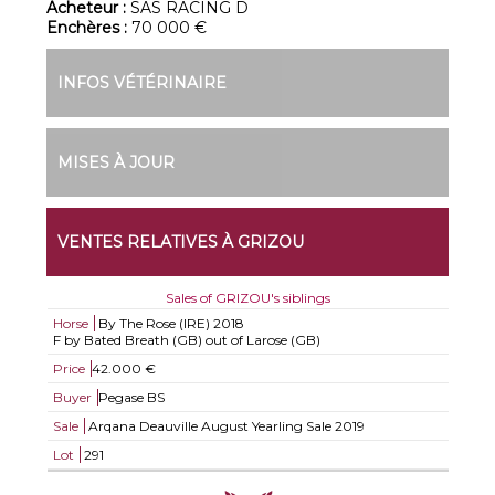
Acheteur :
SAS RACING D
Enchères :
70 000 €
INFOS VÉTÉRINAIRE
MISES À JOUR
VENTES RELATIVES À GRIZOU
Sales of GRIZOU's siblings
Horse
By The Rose (IRE)
2018
F by Bated Breath (GB) out of Larose (GB)
Price
42.000 €
Buyer
Pegase BS
Sale
Arqana Deauville August Yearling Sale 2019
Lot
291