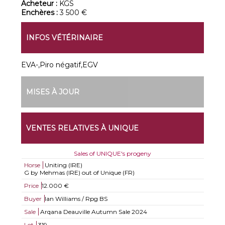
Acheteur :
KGS
Enchères :
3 500 €
INFOS VÉTÉRINAIRE
EVA-,Piro négatif,EGV
MISES À JOUR
VENTES RELATIVES À UNIQUE
Sales of UNIQUE's progeny
Horse
Uniting (IRE)
G by Mehmas (IRE) out of Unique (FR)
Price
12.000 €
Buyer
Ian Williams / Rpg BS
Sale
Arqana Deauville Autumn Sale 2024
Lot
319