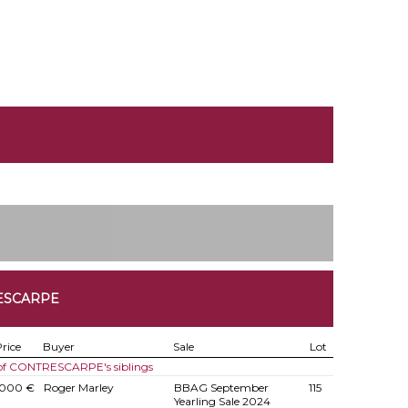
ESCARPE
rice
Buyer
Sale
Lot
 of CONTRESCARPE's siblings
.000 €
Roger Marley
BBAG September
115
Yearling Sale 2024