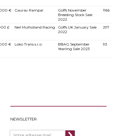
.000 €
Gaurav Rampal
Goffs November
1166
Breeding Stock Sale
2022
000 £
Neil Mulholland Racing
Goffs UK January Sale
297
2022
.000 €
Loko Trans s.r.o.
BBAG September
93
Yearling Sale 2023
NEWSLETTER