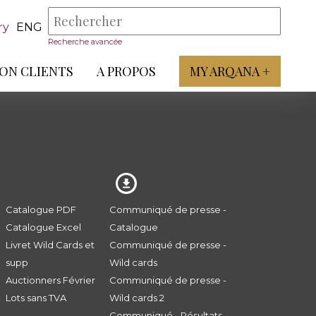
ry
ENG
Recherche avancée
ON CLIENTS
A PROPOS
MY ARQANA +
Catalogue PDF
Communiqué de presse -
Catalogue Excel
Catalogue
Livret Wild Cards et
Communiqué de presse -
supp
Wild cards
Auctionners Février
Communiqué de presse -
Lots sans TVA
Wild cards 2
Communiqué - Résultats