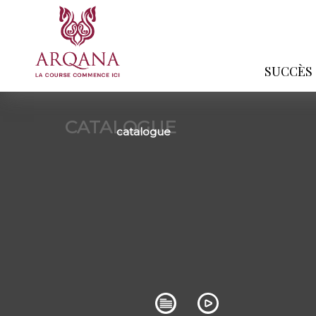
SUCCÈS
CATALOGUE
catalogue