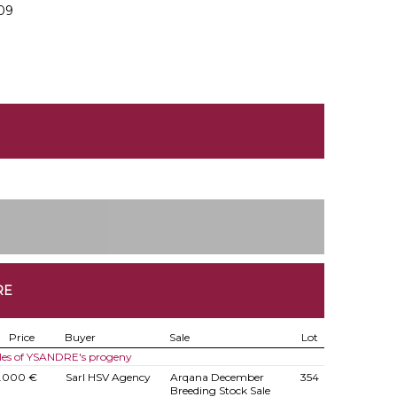
009
RE
Price
Buyer
Sale
Lot
les of YSANDRE's progeny
.000 €
Sarl HSV Agency
Arqana December
354
Breeding Stock Sale