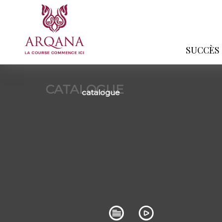
SUCCÈS
CATALOGUE
catalogue