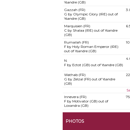
Ysandre (GB)
Gazzah (FR)
3.
G by Olympic Glory (IRE) out of
Ysandre (GB)
Marquisien (FR)
6.
C by Shalaa (IRE) out of Ysandre
(GB)
Rumailah (FR)
10
F by Holy Roman Emperor (IRE)
out of Ysandre (GB)
4
N.
F by Ectot (GB) out of Ysandre (GB)
Wathab (FR)
22
G by Zelzal (FR) out of Ysandre
(GB)
Sa
Innevera (FR)
75
F by Motivator (GB) out of
Loxandra (GB)
PHOTOS