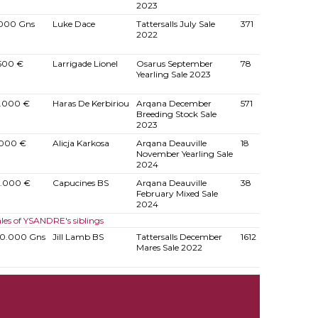
2023
000 Gns
Luke Dace
Tattersalls July Sale
371
2022
500 €
Larrigade Lionel
Osarus September
78
Yearling Sale 2023
.000 €
Haras De Kerbiriou
Arqana December
571
Breeding Stock Sale
2023
.000 €
Alicja Karkosa
Arqana Deauville
18
November Yearling Sale
2024
.000 €
Capucines BS
Arqana Deauville
38
February Mixed Sale
2024
les of YSANDRE's siblings
0.000 Gns
Jill Lamb BS
Tattersalls December
1612
Mares Sale 2022