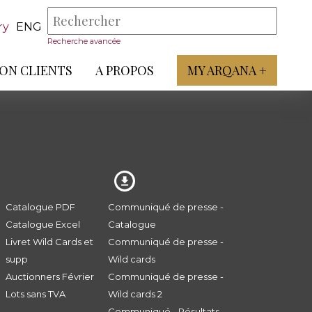
ry
ENG
Recherche avancée
ON CLIENTS
A PROPOS
MY ARQANA +
Catalogue PDF
Communiqué de presse -
Catalogue Excel
Catalogue
Livret Wild Cards et
Communiqué de presse -
supp
Wild cards
Auctionners Février
Communiqué de presse -
Lots sans TVA
Wild cards 2
Communiqué - Résultats