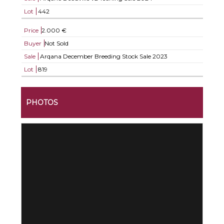
Lot
442
Price
2.000 €
Buyer
Not Sold
Sale
Arqana December Breeding Stock Sale 2023
Lot
819
PHOTOS