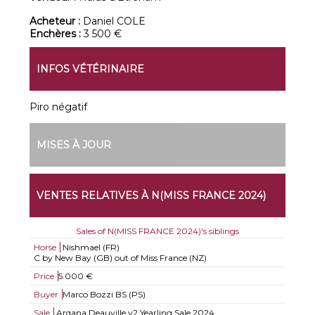
Acheteur :
Daniel COLE
Enchères :
3 500 €
INFOS VÉTÉRINAIRE
Piro négatif
MISES À JOUR
VENTES RELATIVES À N(MISS FRANCE 2024)
Sales of N(MISS FRANCE 2024)'s siblings
Horse
Nishmael (FR)
C by New Bay (GB) out of Miss France (NZ)
Price
5.000 €
Buyer
Marco Bozzi BS (PS)
Sale
Arqana Deauville v2 Yearling Sale 2024